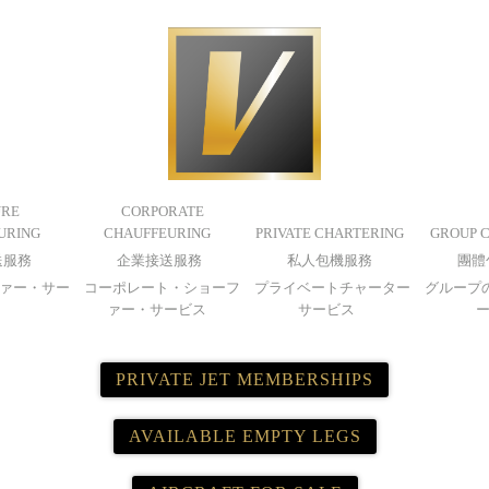
URE
CORPORATE
URING
CHAUFFEURING
PRIVATE CHARTERING
GROUP 
送服務
企業接送服務
私人包機服務
團體
ァー・サー
コーポレート・ショーフ
プライベートチャーター
グループ
ス
ァー・サービス
サービス
PRIVATE JET MEMBERSHIPS
AVAILABLE EMPTY LEGS