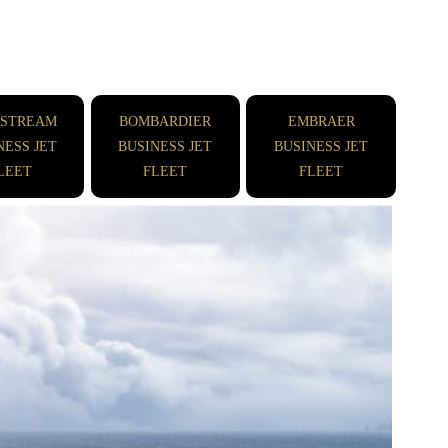
FSTREAM
BOMBARDIER
EMBRAER
NESS JET
BUSINESS JET
BUSINESS JET
LEET
FLEET
FLEET